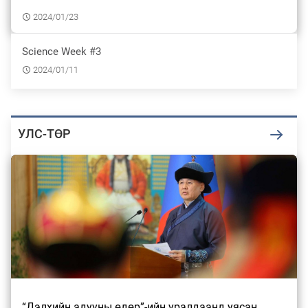
2024/01/23
Ерөнхий сайд Н.Учрал олимпиадын
хүрээнд гарсан зардлыг шийдвэрлэж
Science Week #3
өгөх…
2024/01/11
2026/07/29
Б.Пүрэвдагва: "Сэлбэ" төслийг амжилттай
УЛС-ТӨР
хэрэгжүүлж, энэ жишгээр гэр хо…
2026/07/29
“СОР17”-д найман санаачилга
дэвшүүлсний гурав нь Монгол Улсынх
2026/07/29
Хан-Уул дүүргийн 4 дүгээр хороонд
“Дэлхийн адууны өдөр”-ийн уралдаанд уясан