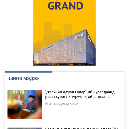
ШИНЭ МЭДЭЭ
“Дэлхийн адууны өдөр”-ийн уралдаанд
уясан хүлэг нь түрүүлж, айрагдсан …
45 минутын өмнө