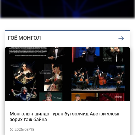
“Барилгын хатуу хог хаягдал дахин
боловсруулах үйлдвэр” хүртэлх 1.5 км…
2026/08/05
ГОЁ MОНГОЛ
#ШУУД: Засгийн газрын ээлжит
хуралдаанаас гарсан шийдвэрийг
танилцуулж…
2026/08/05
2160 тонн АИ-92 автобензин буулаа
2026/08/05
Монголын шилдэг уран бүтээлчид Австри улсыг
зорих гэж байна
"Эрдэмтдийнхээ судалгааг үнэлдэг төртэй
2026/03/18
байгаад талархаж байна, санхүү…