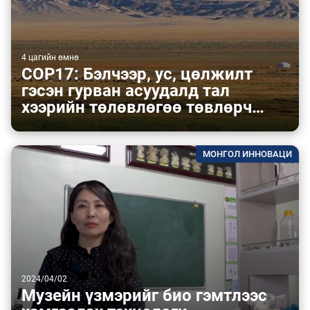
4 цагийн өмнө
COP17: Бэлчээр, ус, цөлжилт
гэсэн гурван асуудалд тал
хээрийн төлөвлөгөө төвлөрч…
МОНГОЛ ИННОВАЦИ
2024/04/02
Музейн үзмэрийг био гэмтлээс