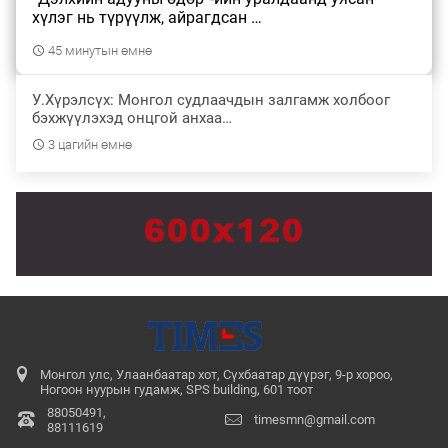
баригдсан 960 хүүхдийн хүчин чадалта…
хүлэг нь түрүүлж, айрагдсан …
2026/07/28
45 минутын өмнө
У.Хүрэлсүх: Монгол судлаачдын залгамж холбоог
бэхжүүлэхэд онцгой анхаа…
КOП17-ын бэлтгэл ажлын явц, зохион
байгуулалтын талаар Байгаль орчин, …
3 цагийн өмнө
2026/07/28
Монгол улс, Улаанбаатар хот, Сүхбаатар дүүрэг, 9-р хороо,
Ногоон нуурын гудамж, SPS building, 601 тоот
88050491,
timesmn@gmail.com
88111619