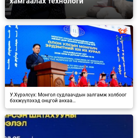
хамгаалах технологи
У.Хүрэлсүх: Монгол судлаачдын залгамж холбоог
бэхжүүлэхэд онцгой анхаа…