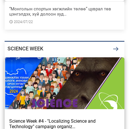
2026/08/05
“Монголын спортын хөгжлийн төлөө” цуврал төв
цэнгэлдэх, хүй долоон худ…
2024/07/22
Үүсмэл ордыг стратегийн ордын
“жагсаалт”-аас хасвал Үндэсний баялгийн
…
2026/07/31
SCIENCE WEEK
Нийслэл, дүүргийн шуурхай штабууд хүч,
хэрэгслийн бэлэн байдлыг ханган…
2026/07/30
Төв Азийн хамгийн анхны төр улсын
Хүннү цогцолборыг цогцоор нь Дэлхийн…
2026/07/30
Science Week #4 - "Localizing Science and
Technology" campaign organiz…