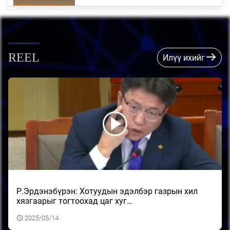
“Д.Нацагдорж бол дэлхийн хүн”
2026/08/07
REEL
Илүү ихийг
Шадар сайд Н.Номтойбаяр Дорноговь
аймагт ажиллав
2026/08/07
“Туул усан цогцолбор” төслийн нэгдүгээр
шатны ТЭЗҮ-ийг боловсруулах аж…
Р.Эрдэнэбүрэн: Хотуудын эдэлбэр газрын хил
2026/08/06
хязгаарыг тогтоохад цаг хуг…
2025/05/14