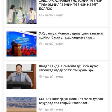
ХАВДАР СУДЛАЛЫН ҮНДЭСНИЙ ТӨВИЙН
ТУЯА ЭМЧИЛГЭЭНИЙ ТӨВИЙН НЭЭЛТ
БОЛЛОО
2 цагийн өмнө
У.Хүрэлсүх: Монгол судлаачдын залгамж
холбоог бэхжүүлэхэд онцгой анхаа…
3 цагийн өмнө
Шадар сайд Н.Номтойбаяр: Орон нутаг
хөгжихөд чөдөр болж буй хууль, эрх…
4 цагийн өмнө
COP17: Бэлчээр, ус, цөлжилт гэсэн гурван
асуудалд тал хээрийн төлөвлөг…
4 цагийн өмнө