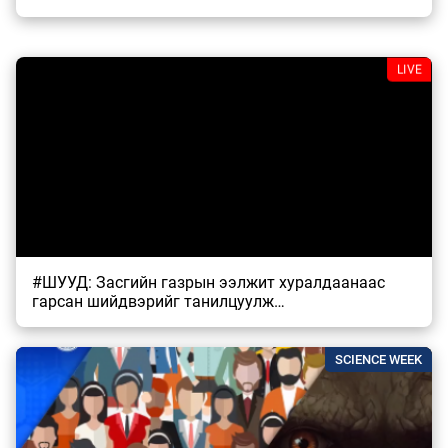
LIVE
#ШУУД: Засгийн газрын ээлжит хуралдаанаас
гарсан шийдвэрийг танилцуулж…
SCIENCE WEEK